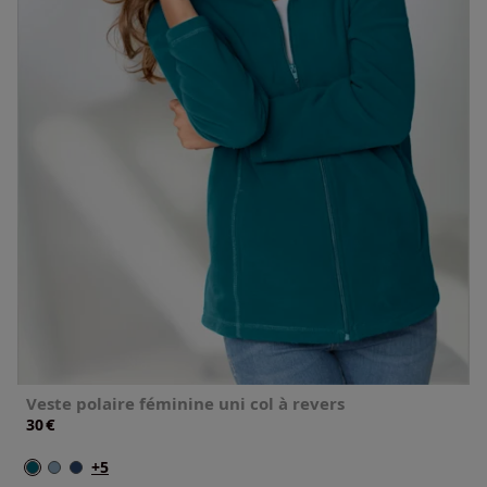
Veste polaire féminine uni col à revers
€
30
+5