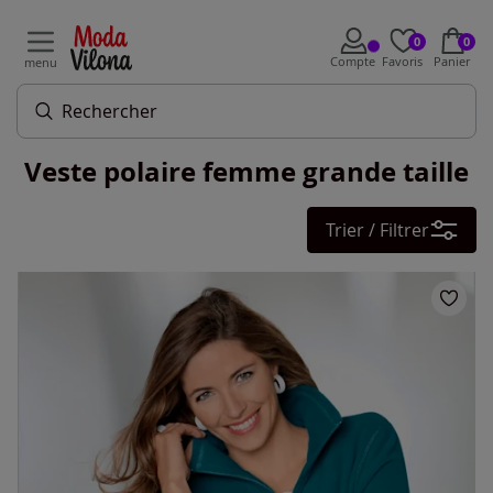
0
0
Compte
Favoris
Panier
menu
Veste polaire femme grande taille
Trier / Filtrer