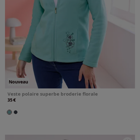
Nouveau
Veste polaire superbe broderie florale
€
35