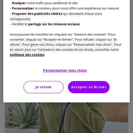
€
27
-
Analyser
notre trafic pour améliorer le site.
-
Personnaliser
le contenu pour vous offrir une expérience sur mesure.
+5
-
Proposer des publicités ciblées
qui devraient mieux vous
correspondre.
- Faciliter le
partage sur les réseaux sociaux
.
Vous pouvez les modifier en cliquant sur "Gestion des cookies". Pour
consentir, cliquez sur "Accepter et fermer". Pour refuser, cliquez sur "Je
refuse". Pour gérer vos choix, cliquez sur "Personnaliser mes choix". Pour
en savoir plus sur l'utilisation des cookies et vos droits, consultez notre
politique des cookies
.
Personnaliser mes choix
Je refuse
Accepter et fermer