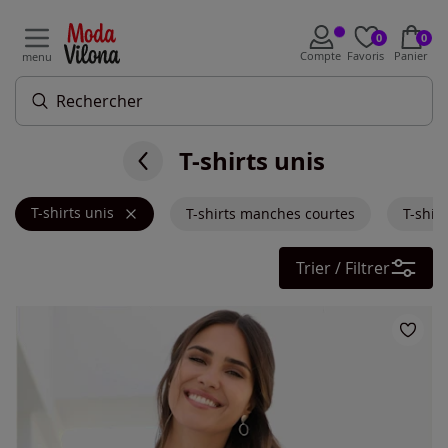
0
0
Compte
Favoris
Panier
menu
T-shirts unis
T-shirts unis
T-shirts manches courtes
T-shir
Trier / Filtrer