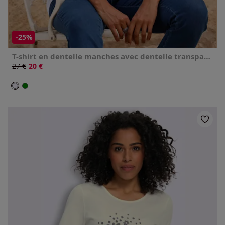
-25%
T-shirt en dentelle manches avec dentelle transparente
Ancien prix :
27 €
Nouveau prix :
20 €