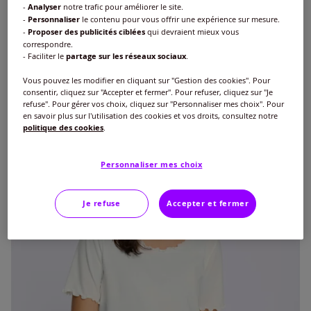
-
Analyser
notre trafic pour améliorer le site.
T-shirt à manches courtes coupe confortable
-
Personnaliser
le contenu pour vous offrir une expérience sur mesure.
€
25
-
Proposer des publicités ciblées
qui devraient mieux vous
correspondre.
+14
- Faciliter le
partage sur les réseaux sociaux
.
Vous pouvez les modifier en cliquant sur "Gestion des cookies". Pour
consentir, cliquez sur "Accepter et fermer". Pour refuser, cliquez sur "Je
refuse". Pour gérer vos choix, cliquez sur "Personnaliser mes choix". Pour
en savoir plus sur l'utilisation des cookies et vos droits, consultez notre
politique des cookies
.
Personnaliser mes choix
Je refuse
Accepter et fermer