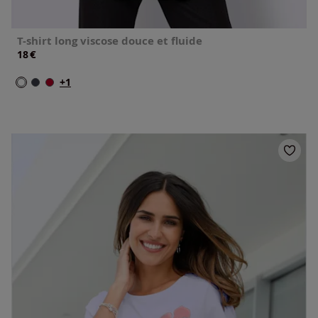
T-shirt long viscose douce et fluide
€
18
+1