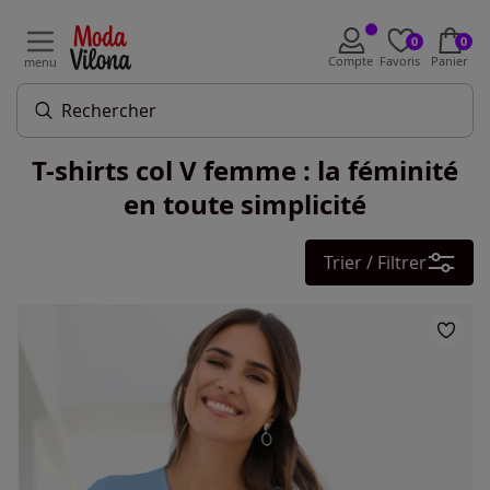
0
0
Compte
Favoris
Panier
menu
T-shirts col V femme : la féminité
en toute simplicité
Trier / Filtrer