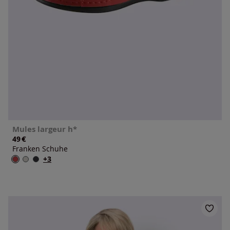
Mules largeur h*
€
49
Franken Schuhe
+3