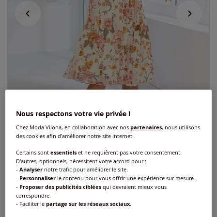
Nous respectons votre vie privée !
Chez Moda Vilona, en collaboration avec nos
partenaires
, nous utilisons
des cookies afin d'améliorer notre site internet.
Certains sont
essentiels
et ne requièrent pas votre consentement.
Exclu web
D'autres, optionnels, nécessitent votre accord pour :
-
Analyser
notre trafic pour améliorer le site.
Robe plissée qualité plissée tendance
-
Personnaliser
le contenu pour vous offrir une expérience sur mesure.
-
Proposer des publicités ciblées
qui devraient mieux vous
correspondre.
Réf : 430.170.007
- Faciliter le
partage sur les réseaux sociaux
.