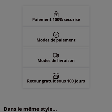
50 -
En stock
52 -
En stock
Paiement 100% sécurisé
54 -
En stock
Modes de paiement
56 -
Disponible dans 1 semaine
58 -
épuisé
Modes de livraison
Retour gratuit sous 100 jours
Dans le même style...