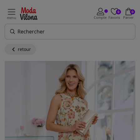
0
0
Compte
Favoris
Panier
menu
retour