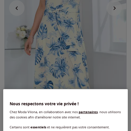
Exclu web
Nous respectons votre vie privée !
Robe en jersey ceinture à nouer
Chez Moda Vilona, en collaboration avec nos
partenaires
, nous utilisons
des cookies afin d'améliorer notre site internet.
4
/
5
-
1
avis
Réf : 452.606.008
Certains sont
essentiels
et ne requièrent pas votre consentement.