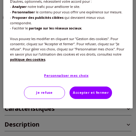
D'autres, optionnels, nécessitent votre accord pour :
Couleur :
bleu glacier-couleur ivoire imprimé
-
Analyser
notre trafic pour améliorer le site.
-
Personnaliser
le contenu pour vous offrir une expérience sur mesure.
-
Proposer des publicités ciblées
qui devraient mieux vous
correspondre.
- Faciliter le
partage sur les réseaux sociaux
.
Taille :
Vous pouvez les modifier en cliquant sur "Gestion des cookies". Pour
Veuillez sélectionner une taille
consentir, cliquez sur "Accepter et fermer". Pour refuser, cliquez sur "Je
refuse". Pour gérer vos choix, cliquez sur "Personnaliser mes choix". Pour
Guide des tailles
en savoir plus sur l'utilisation des cookies et vos droits, consultez notre
40 -
épuisé
politique des cookies
.
40
€
42 -
épuisé
Personnaliser mes choix
Ajouter au panier
44 -
épuisé
Je refuse
Accepter et fermer
Caractéristiques
46 -
épuisé
Description
48 -
En stock