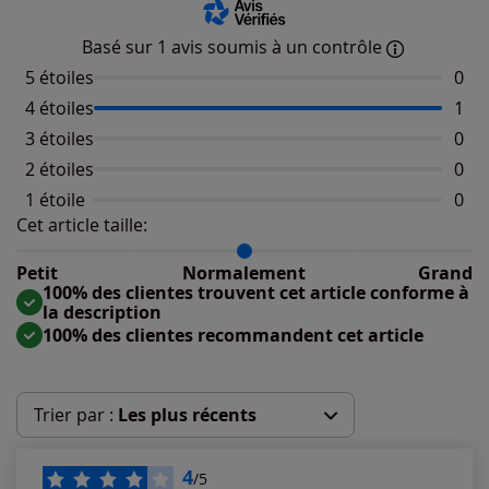
Basé sur 1 avis soumis à un contrôle
5 étoiles
Aucu
0
4 étoiles
Nomb
1
3 étoiles
Aucu
0
2 étoiles
Aucu
0
1 étoile
Aucu
0
Cet article taille:
Répartition du taillant selon les avis clients
Taille normalement : 100%
Taille petit : 0%
Petit
Normalement
Grand
Taille grand : 0%
100% des clientes trouvent cet article conforme à
la description
100% des clientes recommandent cet article
Trier par :
Les plus récents
Les plus récents
4
/5