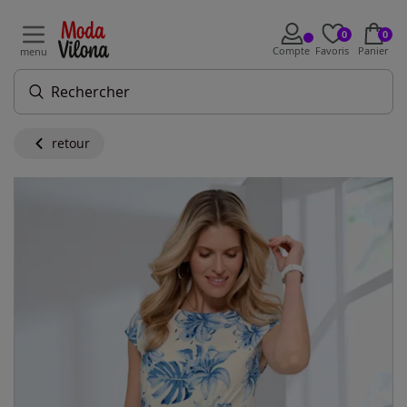
0
0
Compte
Favoris
Panier
menu
retour