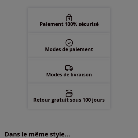
50 -
épuisé
52 -
En stock
Paiement 100% sécurisé
54 -
En stock
Modes de paiement
56 -
épuisé
58 -
épuisé
Modes de livraison
Retour gratuit sous 100 jours
Dans le même style...