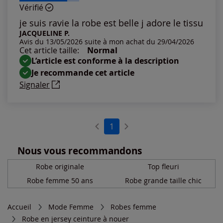
Vérifié
Les plus anciens
je suis ravie la robe est belle j adore le tissu
JACQUELINE P.
Avis du 13/05/2026 suite à mon achat du 29/04/2026
Notes les plus élevées
Cet article taille:
Normal
L’article est conforme à la description
Notes les plus basses
Je recommande cet article
Signaler
1
Nous vous recommandons
Robe originale
Top fleuri
Robe femme 50 ans
Robe grande taille chic
Accueil
Mode Femme
Robes femme
Robe en jersey ceinture à nouer