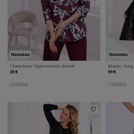
Nouveau
Nouveau
Chemisier légèrement évasé
Blazer lon
€
€
25
59
1 couleur
1 couleur