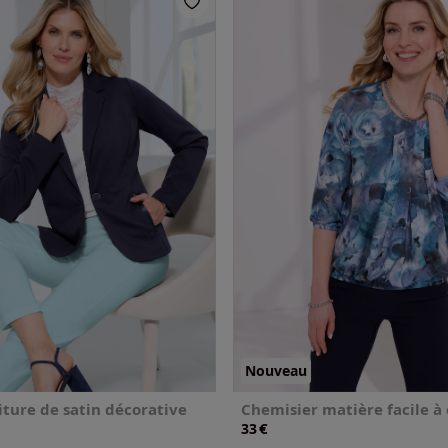
Nouveau
iture de satin décorative
Chemisier matière facile à
€
33