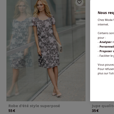
Nous resp
Chez Moda V
internet.
Certains so
pour :
-
Analyser
n
-
Personnal
-
Proposer d
- Faciliter le
Vous pouvez 
Pour refuser
plus sur l'ut
Robe d'été style superposé
Jupe qualit
€
€
55
35