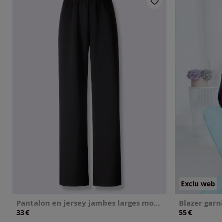
Exclu web
Pantalon en jersey jambes larges mode
Blazer garn
€
€
33
55