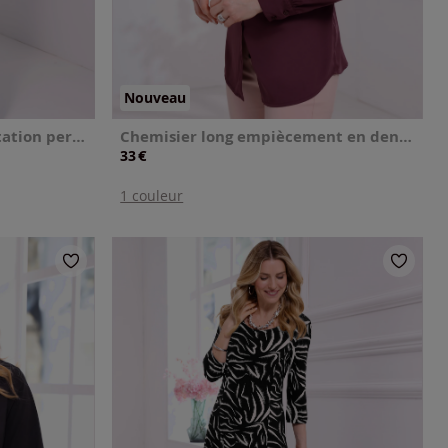
Nouveau
Gilet en tricot boutons imitation perles
Chemisier long empiècement en dentelle
€
33
1 couleur