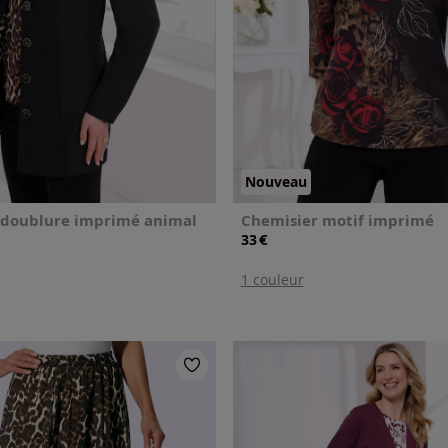
Nouveau
g doublure imprimé animal
Chemisier motif imprimé
€
33
1 couleur