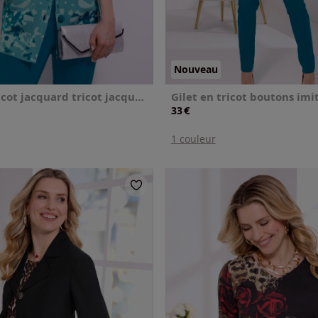
Nouveau
Veste en tricot jacquard tricot jacquard de qualité
€
33
1 couleur