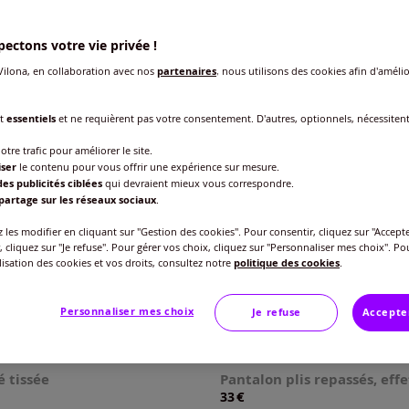
ectons votre vie privée !
ilona, en collaboration avec nos
partenaires
, nous utilisons des cookies afin d'amélio
nt
essentiels
et ne requièrent pas votre consentement. D'autres, optionnels, nécessiten
otre trafic pour améliorer le site.
iser
le contenu pour vous offrir une expérience sur mesure.
es publicités ciblées
qui devraient mieux vous correspondre.
partage sur les réseaux sociaux
.
les modifier en cliquant sur "Gestion des cookies". Pour consentir, cliquez sur "Accepte
, cliquez sur "Je refuse". Pour gérer vos choix, cliquez sur "Personnaliser mes choix". Po
ilisation des cookies et vos droits, consultez notre
politique des cookies
.
Personnaliser mes choix
Je refuse
Accepte
Nouveau
é tissée
Pantalon plis repassés, effe
€
33