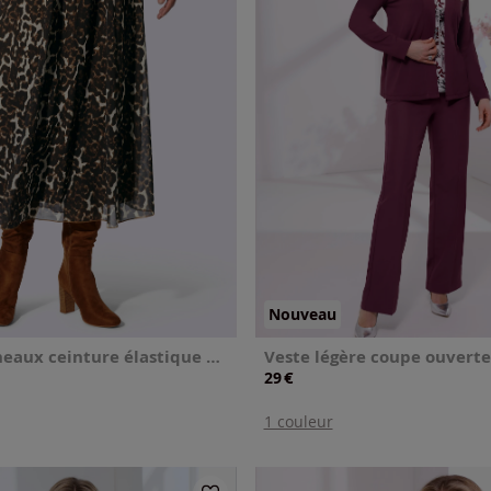
Nouveau
Jupe à panneaux ceinture élastique confortable
Veste légère coupe ouverte
€
29
1 couleur