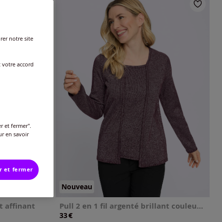
rer notre site
t votre accord
r et fermer".
ur en savoir
r et fermer
Nouveau
t affinant
Pull 2 en 1 fil argenté brillant couleur argenté
€
33