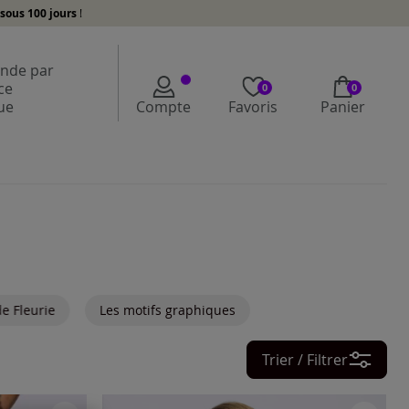
sous 100 jours
!
de par
ce
0
0
ue
Compte
Favoris
Panier
e Fleurie
Les motifs graphiques
Trier / Filtrer