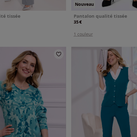
Nouveau
ité tissée
Pantalon qualité tissée
€
35
1 couleur