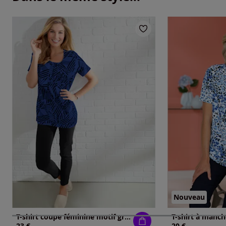
Nouveau
T-shirt coupe féminine motif graphique
23 €
20 €