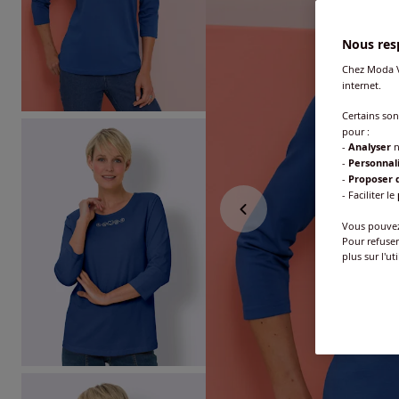
Nous resp
Chez Moda V
internet.
Certains so
pour :
-
Analyser
n
-
Personnal
-
Proposer d
- Faciliter le
Vous pouvez 
Pour refuser
plus sur l'ut