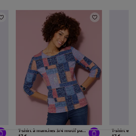
T-shirt à manches 3/4 motif patchwork
17 €
17 €