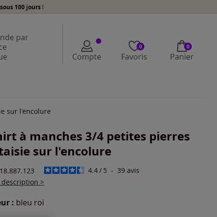
sous 100 jours
!
de par
ce
0
0
ue
Compte
Favoris
Panier
ie sur l'encolure
hirt à manches 3/4 petites pierres
taisie sur l'encolure
4.4
/
5
-
39
avis
818.887.123
a description >
ur :
bleu roi
r une couleur :