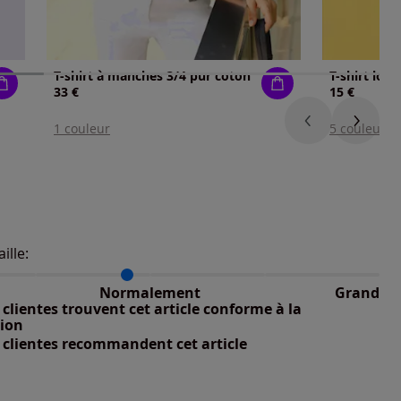
T-shirt à manches 3/4 pur coton
33 €
15 €
1 couleur
5 couleurs
aille:
du taillant selon les avis clients
 normalement : 82%
petit : 12%
Normalement
Grand
 grand : 6%
clientes trouvent cet article conforme à la
tion
 clientes recommandent cet article