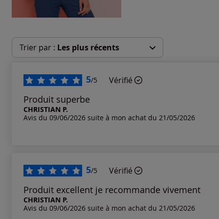
Trier par :
Les plus récents
Les plus récents
5
Vérifié
/5
Les plus anciens
Produit superbe
CHRISTIAN P.
Avis du 09/06/2026 suite à mon achat du 21/05/2026
Notes les plus élevées
Notes les plus basses
5
Vérifié
/5
Produit excellent je recommande vivement
CHRISTIAN P.
Avis du 09/06/2026 suite à mon achat du 21/05/2026