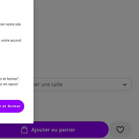
rer notre site
t votre accord
 :
r et fermer".
illez sélectionner une taille
ur en savoir
ide des tailles
-
En stock
r et fermer
€
-
En stock
Ajouter au panier
-
En stock