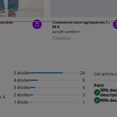
smockée
Chaussures auto-agrippantes largeurs h* et k*
99 €
airsoft comfort+
4 couleurs
5 étoiles
Nombre d'avis :
26
Cet article t
Répartition 
Taille
4 étoiles
Nombre d'avis :
6
Taille 
Petit
3 étoiles
Nombre d'avis :
4
Taille
90% des 
2 étoiles
Nombre d'avis :
2
descrip
s à
90% des
1 étoile
Nombre d'avis :
1