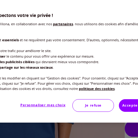
ectons votre vie privée !
ilona, en collaboration avec nos
partenaires
, nous utilisons des cookies afin d'amélio
nt
essentiels
et ne requièrent pas votre consentement. D'autres, optionnels, nécessiten
otre trafic pour améliorer le site.
iser
le contenu pour vous offrir une expérience sur mesure.
es publicités ciblées
qui devraient mieux vous correspondre.
partage sur les réseaux sociaux
.
Taille
les modifier en cliquant sur "Gestion des cookies". Pour consentir, cliquez sur "Accepte
Veu
, cliquez sur "Je refuse". Pour gérer vos choix, cliquez sur "Personnaliser mes choix". Po
ilisation des cookies et vos droits, consultez notre
politique des cookies
.
Gu
40 
Personnaliser mes choix
Je refuse
Accepte
16
42 
44 