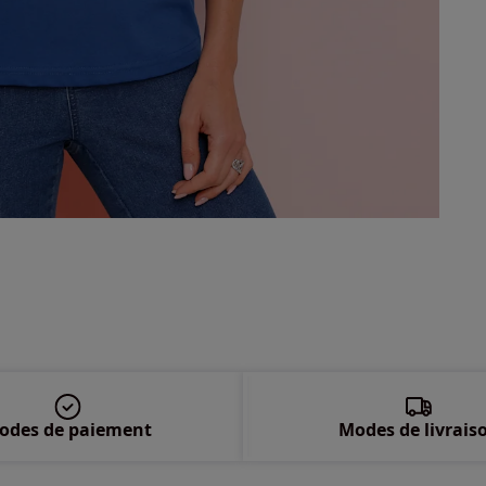
46 
48 
50 
52 
54 
56 
58 
odes de paiement
Modes de livrais