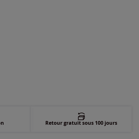
-
En stock
-
En stock
-
En stock
-
En stock
-
En stock
-
En stock
-
En stock
on
Retour gratuit sous 100 jours