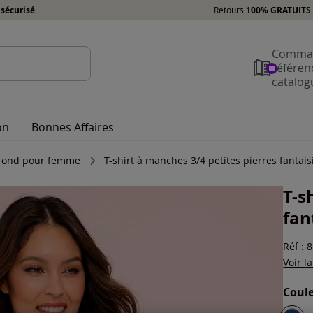
sécurisé
Retours
100% GRATUITS 
Comman
référen
catalog
on
Bonnes Affaires
l rond pour femme
T-shirt à manches 3/4 petites pierres fantais
T-s
fan
Réf : 
Voir l
Coule
Choisi