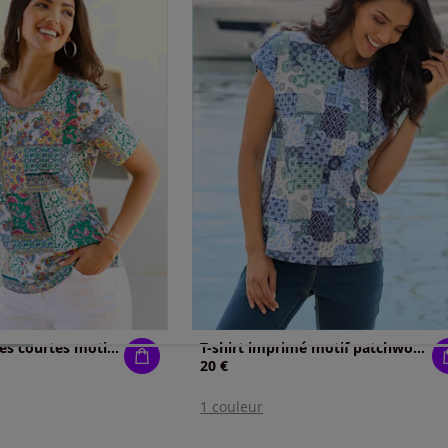
T-shirt à manches courtes motif patchwork moderne
T-shirt imprimé motif patchwork moderne
20 €
1 couleur