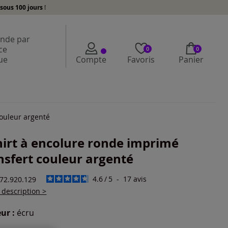
sous 100 jours
!
de par
ce
0
0
ue
Compte
Favoris
Panier
couleur argenté
hirt à encolure ronde imprimé
nsfert couleur argenté
4.6
/
5
-
17
avis
772.920.129
a description >
ur :
écru
r une couleur :