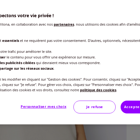
ectons votre vie privée !
ilona, en collaboration avec nos
partenaires
, nous utilisons des cookies afin d'amélio
nt
essentiels
et ne requièrent pas votre consentement. D'autres, optionnels, nécessiten
Taille
otre trafic pour améliorer le site.
iser
le contenu pour vous offrir une expérience sur mesure.
Veu
es publicités ciblées
qui devraient mieux vous correspondre.
partage sur les réseaux sociaux
.
Gu
40 
les modifier en cliquant sur "Gestion des cookies". Pour consentir, cliquez sur "Accepte
, cliquez sur "Je refuse". Pour gérer vos choix, cliquez sur "Personnaliser mes choix". Po
17
ilisation des cookies et vos droits, consultez notre
politique des cookies
.
42 
Personnaliser mes choix
Je refuse
Accepte
44 
46 