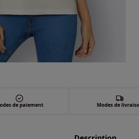
48 
50 
52 
54 
56 
58 
odes de paiement
Modes de livrais
Description