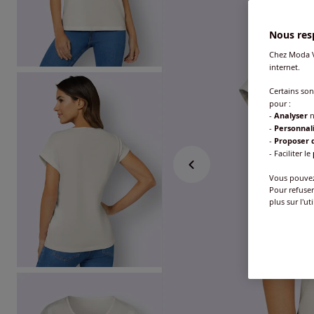
Nous resp
Chez Moda V
internet.
Certains so
pour :
-
Analyser
n
-
Personnal
-
Proposer d
- Faciliter le
Vous pouvez 
Pour refuser
plus sur l'ut