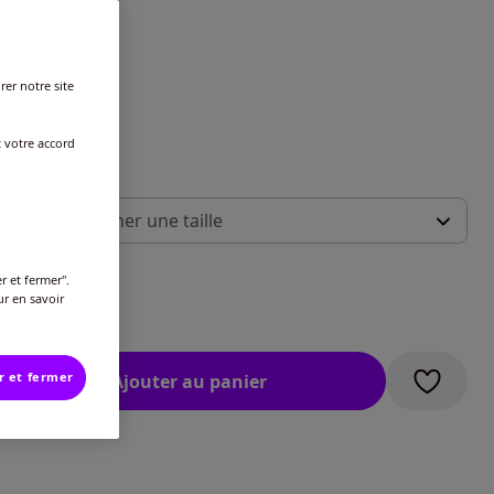
rer notre site
t votre accord
 :
illez sélectionner une taille
ide des tailles
-
En stock
r et fermer".
ur en savoir
€
-
En stock
r et fermer
Ajouter au panier
-
En stock
-
En stock