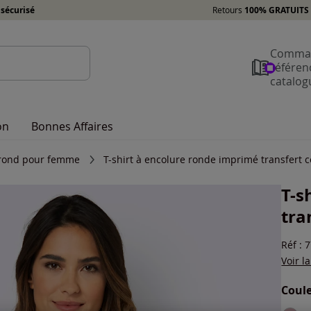
sécurisé
Retours
100% GRATUITS 
Comman
référen
catalog
on
Bonnes Affaires
l rond pour femme
T-shirt à encolure ronde imprimé transfert 
T-s
tra
Réf : 
Voir l
Coule
Choisi