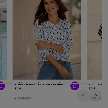
T-shirt à manches 3/4 encolure ronde passepoilée
25 €
20 €
4 couleurs
1 couleur