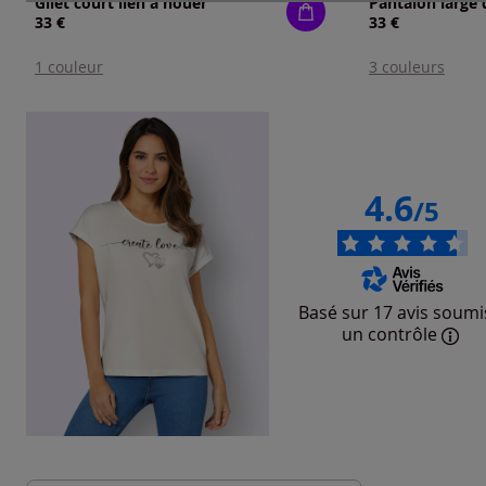
Gilet court lien à nouer
33 €
33 €
1 couleur
3 couleurs
4.6
/5
Basé sur 17 avis soumi
un contrôle