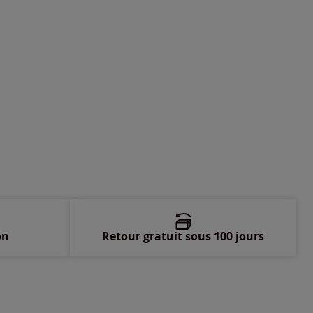
-
En stock
-
En stock
-
En stock
-
En stock
-
En stock
-
En stock
on
Retour gratuit sous 100 jours