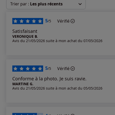
Trier par :
Les plus récents
Les plus récents
5
Vérifié
/5
Les plus anciens
Satisfaisant
VERONIQUE B.
Avis du 21/05/2026 suite à mon achat du 07/05/2026
Notes les plus élevées
Notes les plus basses
5
Vérifié
/5
Conforme à la photo. Je suis ravie.
MARTINE G.
Avis du 21/05/2026 suite à mon achat du 05/05/2026