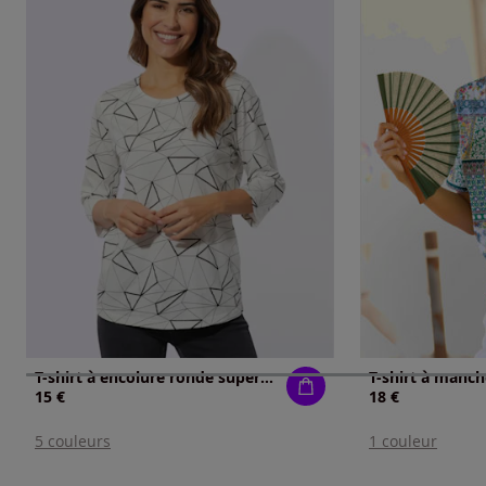
T-shirt à encolure ronde superbe motif graphique
15 €
18 €
5 couleurs
1 couleur