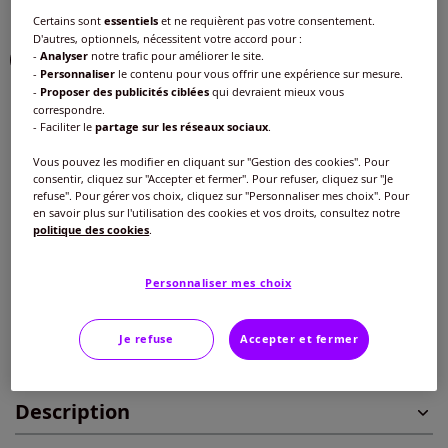
Couleur :
jade
Certains sont
essentiels
et ne requièrent pas votre consentement.
D'autres, optionnels, nécessitent votre accord pour :
-
Analyser
notre trafic pour améliorer le site.
-
Personnaliser
le contenu pour vous offrir une expérience sur mesure.
-
Proposer des publicités ciblées
qui devraient mieux vous
Taille :
correspondre.
- Faciliter le
partage sur les réseaux sociaux
.
Veuillez sélectionner une taille
Vous pouvez les modifier en cliquant sur "Gestion des cookies". Pour
Guide des tailles
consentir, cliquez sur "Accepter et fermer". Pour refuser, cliquez sur "Je
40 -
épuisé
refuse". Pour gérer vos choix, cliquez sur "Personnaliser mes choix". Pour
en savoir plus sur l'utilisation des cookies et vos droits, consultez notre
33
€
politique des cookies
.
42 -
En stock
Ajouter au panier
Personnaliser mes choix
44 -
En stock
Je refuse
Accepter et fermer
Caractéristiques
46 -
épuisé
Description
48 -
En stock