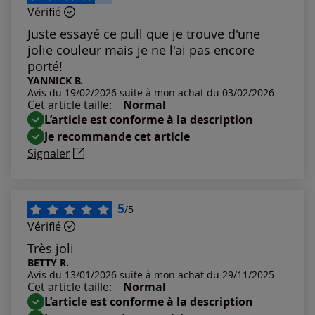
Vérifié
Les plus anciens
Juste essayé ce pull que je trouve d'une
jolie couleur mais je ne l'ai pas encore
Notes les plus élevées
porté!
YANNICK B.
Avis du 19/02/2026 suite à mon achat du 03/02/2026
Notes les plus basses
Cet article taille:
Normal
L’article est conforme à la description
Je recommande cet article
Signaler
5
/5
Vérifié
Très joli
BETTY R.
Avis du 13/01/2026 suite à mon achat du 29/11/2025
Cet article taille:
Normal
L’article est conforme à la description