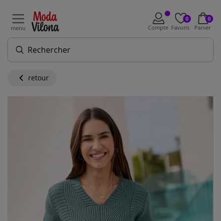
0
0
Compte
Favoris
Panier
menu
retour