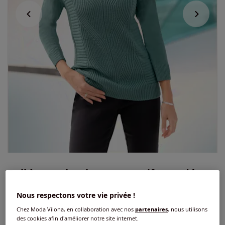
Pull à manches longues motif torsadé
devant
Nous respectons votre vie privée !
4.7
/
5
-
12
avis
Réf : 428.170.021
Chez Moda Vilona, en collaboration avec nos
partenaires
, nous utilisons
des cookies afin d'améliorer notre site internet.