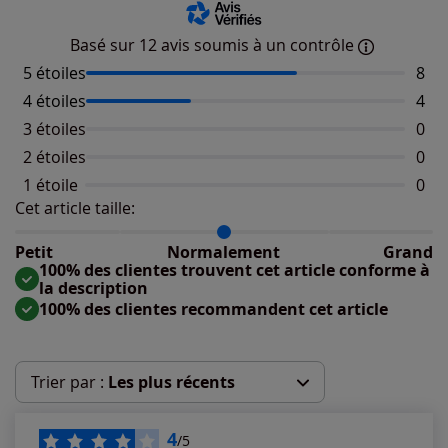
Basé sur 12 avis soumis à un contrôle
5 étoiles
Nomb
8
4 étoiles
Nomb
4
3 étoiles
Aucu
0
2 étoiles
Aucu
0
1 étoile
Aucu
0
Cet article taille:
Répartition du taillant selon les avis clients
Taille normalement : 100%
Taille petit : 0%
Petit
Normalement
Grand
Taille grand : 0%
100% des clientes trouvent cet article conforme à
la description
100% des clientes recommandent cet article
Trier par :
Les plus récents
Les plus récents
4
/5