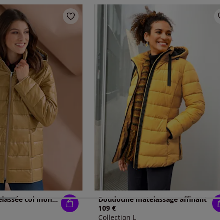
Doudoune matelassée col montant avec capuche
Doudoune matelassage affinant
109 €
Collection L