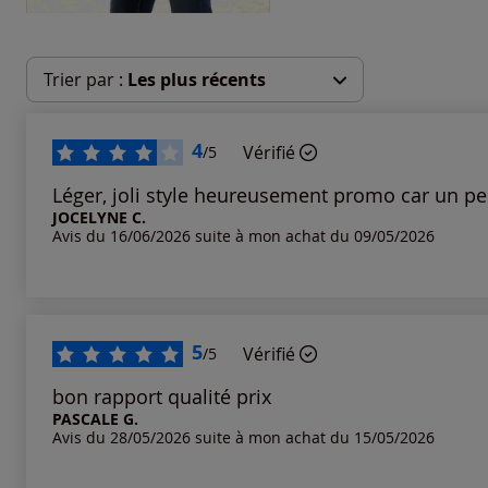
Trier par :
Les plus récents
Les plus récents
4
Vérifié
/5
Les plus anciens
Léger, joli style heureusement promo car un pe
JOCELYNE C.
Avis du 16/06/2026 suite à mon achat du 09/05/2026
Notes les plus élevées
Notes les plus basses
5
Vérifié
/5
bon rapport qualité prix
PASCALE G.
Avis du 28/05/2026 suite à mon achat du 15/05/2026