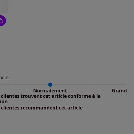
aille:
du taillant selon les avis clients
 normalement : 100%
petit : 0%
Normalement
Grand
 grand : 0%
clientes trouvent cet article conforme à la
tion
 clientes recommandent cet article
nible