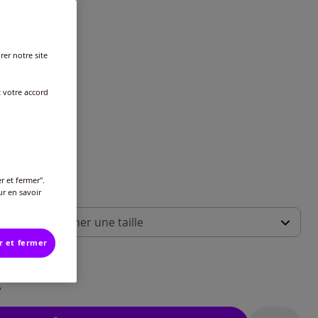
rer notre site
t votre accord
r et fermer".
ur en savoir
 :
illez sélectionner une taille
r et fermer
ide des tailles
-
En stock
€
-
En stock