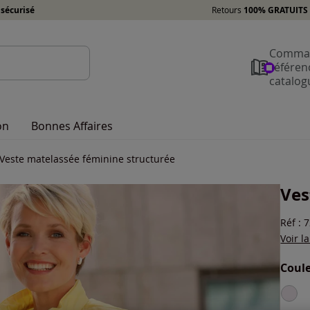
sécurisé
Retours
100% GRATUITS 
Comman
référen
catalog
on
Bonnes Affaires
Veste matelassée féminine structurée
Ves
Réf : 
Voir l
Coule
Choisi