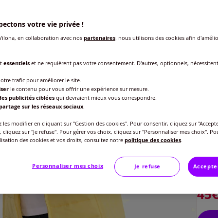
ectons votre vie privée !
ilona, en collaboration avec nos
partenaires
, nous utilisons des cookies afin d'amélio
nt
essentiels
et ne requièrent pas votre consentement. D'autres, optionnels, nécessiten
otre trafic pour améliorer le site.
iser
le contenu pour vous offrir une expérience sur mesure.
es publicités ciblées
qui devraient mieux vous correspondre.
partage sur les réseaux sociaux
.
les modifier en cliquant sur "Gestion des cookies". Pour consentir, cliquez sur "Accepte
, cliquez sur "Je refuse". Pour gérer vos choix, cliquez sur "Personnaliser mes choix". Po
Taille
ilisation des cookies et vos droits, consultez notre
politique des cookies
.
Veu
Personnaliser mes choix
Je refuse
Accepte
Gu
40 
45
42 