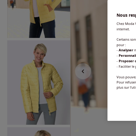
Nous resp
Chez Moda V
internet.
Certains so
pour :
-
Analyser
n
-
Personnal
-
Proposer d
- Faciliter le
Vous pouvez 
Pour refuser
plus sur l'ut