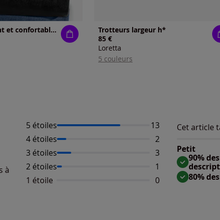
Pantalon élégant et confortable à plis
Trotteurs largeur h*
85 €
Loretta
5 couleurs
5 étoiles
Nombre d'avis :
13
Cet article t
Répartition 
Taille
4 étoiles
Nombre d'avis :
2
Taille 
Petit
3 étoiles
Nombre d'avis :
3
Taille
90% des 
2 étoiles
Nombre d'avis :
1
descrip
s à
80% des
1 étoile
Aucun avis dispo
0