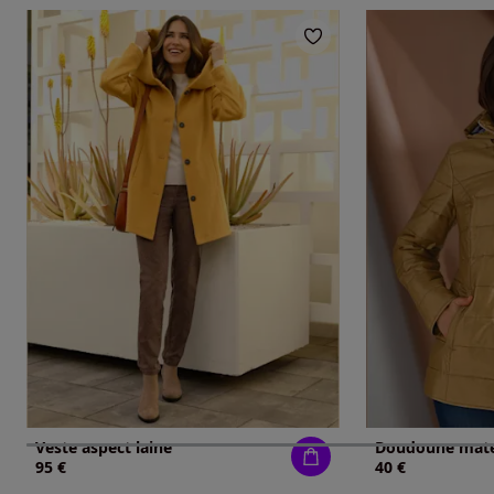
Veste aspect laine
95 €
40 €