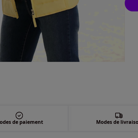
44 
46 
48 
50 
52 
54 
56 
odes de paiement
Modes de livrais
58 