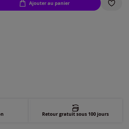
Ajouter au panier
-
En stock
-
En stock
-
En stock
-
En stock
-
En stock
-
En stock
-
En stock
on
Retour gratuit sous 100 jours
-
En stock