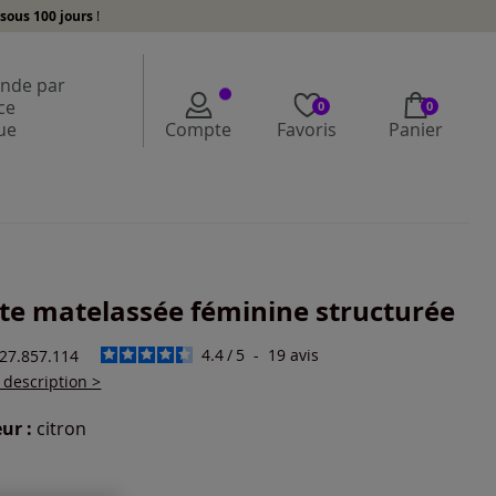
sous 100 jours
!
de par
ce
0
0
ue
Compte
Favoris
Panier
te matelassée féminine structurée
4.4
/
5
-
19
avis
727.857.114
a description >
ur :
citron
r une couleur :